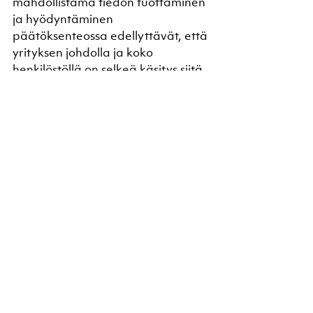
mahdollistama tiedon tuottaminen 
ja hyödyntäminen 
päätöksenteossa edellyttävät, että 
yrityksen johdolla ja koko 
henkilöstöllä on selkeä käsitys siitä, 
miten kukin omassa tehtävässään 
hyödyntää tiedolla johtamista. 
Hyvin toimiva johtamisjärjestelmä - 
selkeät päätöksentekoelimet ja 
niiden tehtävät, henkilöiden omat 
tehtäväalueet, johtamisen 
tietojärjestelmät ja kehittymistä 
sekä kasvua tukeva yrityskulttuuri 
ovat viime kädessä niitä tekijöitä, 
joilla tiedolla johtaminen viedään 
osaksi arkitoimintoja. Tiedolla 
johtamisen menestyksellisyys 
mitataan onnistumisessa 
asiakasrajapinnassa.