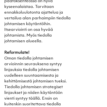
päätöksenteossa on hyvä 
kyseenalaistaa. Tarvitaan 
ennakkoluulotonta ajattelua ja 
vertailua alan parhaimpiin tiedolla 
johtamisen käytäntöihin. 
Itsearviointi on osa hyvää 
johtamista. Myös tiedolla 
johtamisen alueella.
Reformulate! 
Oman tiedolla johtamisen 
arvioinnin seurauksena syntyy 
linjauksia tiedolla johtamisen 
uudelleen suuntaamisesta ja 
kehittämisestä johtamisen tueksi. 
Tiedolla johtamisen strategiset 
linjaukset ja niiden käytäntöön 
vienti syntyy täällä. Ensin on 
kuitenkin suoritettava tiedolla 