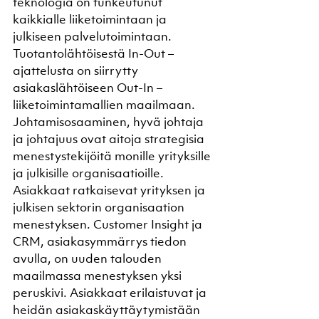
teknologia on tunkeutunut 
kaikkialle liiketoimintaan ja 
julkiseen palvelutoimintaan. 
Tuotantolähtöisestä In-Out – 
ajattelusta on siirrytty 
asiakaslähtöiseen Out-In – 
liiketoimintamallien maailmaan. 
Johtamisosaaminen, hyvä johtaja 
ja johtajuus ovat aitoja strategisia 
menestystekijöitä monille yrityksille 
ja julkisille organisaatioille. 
Asiakkaat ratkaisevat yrityksen ja 
julkisen sektorin organisaation 
menestyksen. Customer Insight ja 
CRM, asiakasymmärrys tiedon 
avulla, on uuden talouden 
maailmassa menestyksen yksi 
peruskivi. Asiakkaat erilaistuvat ja 
heidän asiakaskäyttäytymistään 