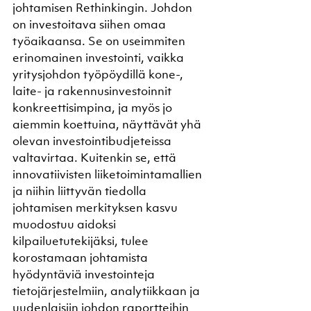
johtamisen Rethinkingin. Johdon 
on investoitava siihen omaa 
työaikaansa. Se on useimmiten 
erinomainen investointi, vaikka 
yritysjohdon työpöydillä kone-, 
laite- ja rakennusinvestoinnit 
konkreettisimpina, ja myös jo 
aiemmin koettuina, näyttävät yhä 
olevan investointibudjeteissa 
valtavirtaa. Kuitenkin se, että 
innovatiivisten liiketoimintamallien 
ja niihin liittyvän tiedolla 
johtamisen merkityksen kasvu 
muodostuu aidoksi 
kilpailuetutekijäksi, tulee 
korostamaan johtamista 
hyödyntäviä investointeja 
tietojärjestelmiin, analytiikkaan ja 
uudenlaisiin johdon raportteihin 