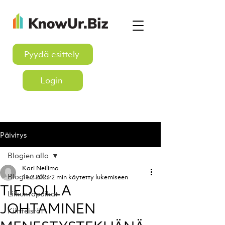
Pyydä esittely
Login
Päivitys
Blogien alla
Kari Neilimo
Blogien alla
11.2.2023
2 min käytetty lukemiseen
TIEDOLLA
Liikuntapaikat
JOHTAMINEN
Kiinteistöt