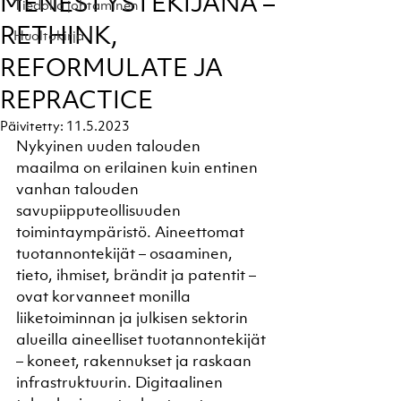
MENESTYSTEKIJÄNÄ –
Tiedolla johtaminen
RETHINK,
Huoltokirja
REFORMULATE JA
REPRACTICE
Päivitetty:
11.5.2023
Nykyinen uuden talouden 
maailma on erilainen kuin entinen 
vanhan talouden 
savupiipputeollisuuden 
toimintaympäristö. Aineettomat 
tuotannontekijät – osaaminen, 
tieto, ihmiset, brändit ja patentit – 
ovat korvanneet monilla 
liiketoiminnan ja julkisen sektorin 
alueilla aineelliset tuotannontekijät 
– koneet, rakennukset ja raskaan 
infrastruktuurin. Digitaalinen 