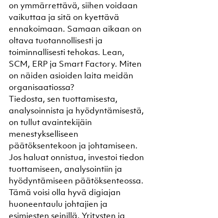
on ymmärrettävä, siihen voidaan 
vaikuttaa ja sitä on kyettävä 
ennakoimaan. Samaan aikaan on 
oltava tuotannollisesti ja 
toiminnallisesti tehokas. Lean, 
SCM, ERP ja Smart Factory. Miten 
on näiden asioiden laita meidän 
organisaatiossa?
Tiedosta, sen tuottamisesta, 
analysoinnista ja hyödyntämisestä, 
on tullut avaintekijäin 
menestykselliseen 
päätöksentekoon ja johtamiseen. 
Jos haluat onnistua, investoi tiedon 
tuottamiseen, analysointiin ja 
hyödyntämiseen päätöksenteossa. 
Tämä voisi olla hyvä digiajan 
huoneentaulu johtajien ja 
esimiesten seinillä. Yritysten ja 