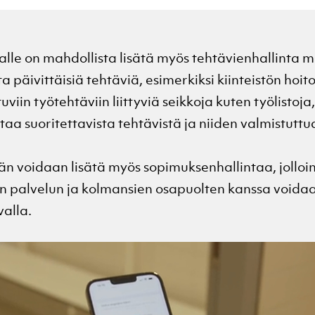
lle on mahdollista lisätä myös tehtävienhallinta m
ta päivittäisiä tehtäviä, esimerkiksi kiinteistön hoito
tuviin työtehtäviin liittyviä seikkoja kuten työlistoja
aa suoritettavista tehtävistä ja niiden valmistuttu
än voidaan lisätä myös sopimuksenhallintaa, jolloin
sen palvelun ja kolmansien osapuolten kanssa voida
valla.