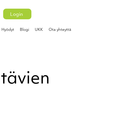
Login
Hyödyt
Blogi
UKK
Ota yhteyttä
htävien