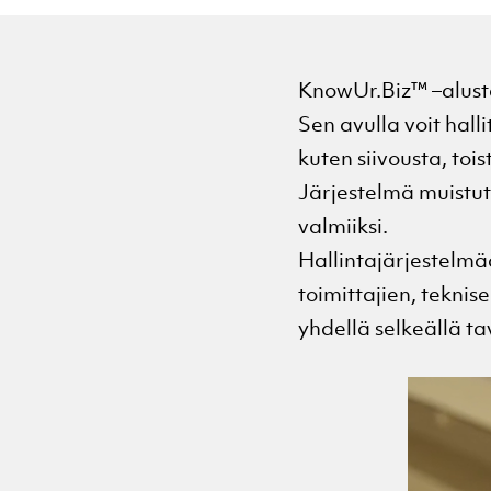
KnowUr.Biz™ –alusta
Sen avulla voit halli
kuten siivousta, tois
Järjestelmä muistutt
valmiiksi.
Hallintajärjestelmä
toimittajien, tekni
yhdellä selkeällä ta