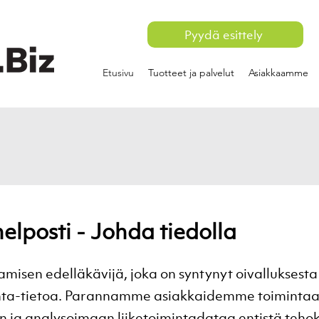
Pyydä esittely
Etusivu
Tuotteet ja palvelut
Asiakkaamme
helposti - Johda tiedolla
tamisen edelläkävijä, joka on syntynyt oivallukses
inta-tietoa. Parannamme asiakkaidemme toimintaa
 ja analysoimaan liiketoimintadataa entistä teh