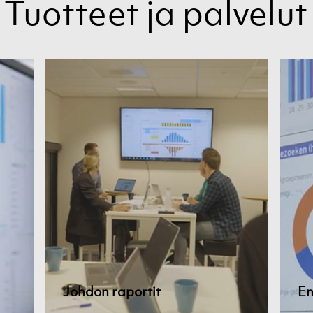
Tuotteet ja palvelut
Johdon raportit
En