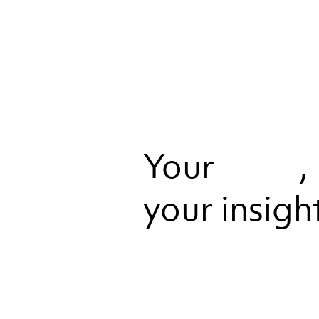
Your
data
,
your insigh