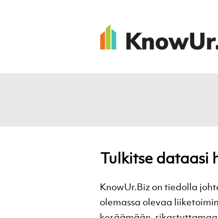
Tulkitse dataasi 
KnowUr.Biz on tiedolla joh
olemassa olevaa liiketoim
keräämään, rikastuttamaan