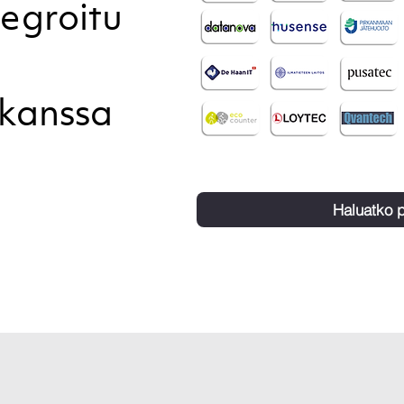
tegroitu
 kanssa
Haluatko p