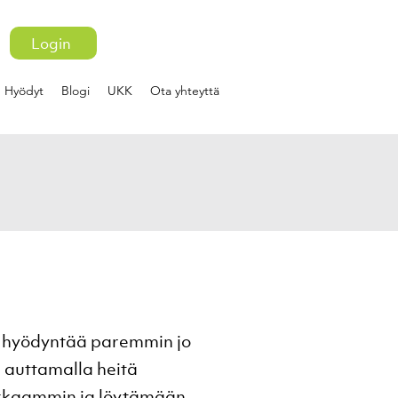
Login
Hyödyt
Blogi
UKK
Ota yhteyttä
ta hyödyntää paremmin jo
 auttamalla heitä
okkaammin ja löytämään