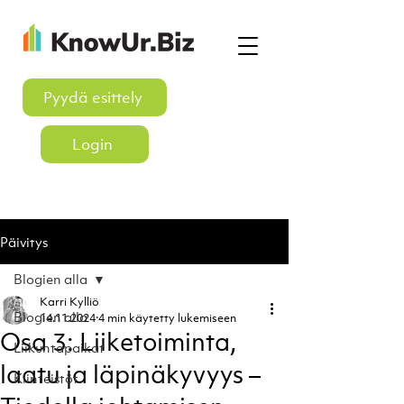
Pyydä esittely
Login
Päivitys
Blogien alla
Karri Kylliö
Blogien alla
14.11.2024
4 min käytetty lukemiseen
Osa 3: Liiketoiminta,
Liikuntapaikat
laatu ja läpinäkyvyys –
Kiinteistöt