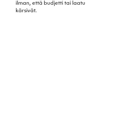
ilman, että budjetti tai laatu 
kärsivät.
Arviointijaksot ja palautteen 
kerääminen:
 Tasapainon 
ylläpitämiseksi on tärkeää 
kerätä säännöllisesti 
palautetta kaikista kolmion 
osa-alueista. 
Asiakaspalautteen avulla 
voidaan arvioida, kuinka hyvin 
laatu ja asiakaskokemus 
vastaavat asiakkaiden 
odotuksia. Taloudellista dataa 
tarkastelemalla voidaan 
arvioida kustannusten 
hallinnan ja resurssien 
kohdentamisen onnistumista.