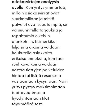
asiakasvirtojen analyysin 
avulla:
 Kun yritys ymmärtää, 
milloin asiakasvirrat ovat 
suurimmillaan ja mitkä 
palvelut ovat suosituimpia, se 
voi suunnitella tarjouksia ja 
tapahtumia oikeisiin 
ajankohtiin. Esimerkiksi 
hiljaisina aikoina voidaan 
houkutella asiakkaita 
erikoisalennuksilla, kun taas 
ruuhka-aikoina voidaan 
nostaa tiettyjen palveluiden 
hintaa tai lisätä resursseja 
vastaamaan kysyntään. Näin 
yritys pystyy maksimoimaan 
tuottavuutensa ja 
hyödyntämään tilat 
täysimääräisesti.