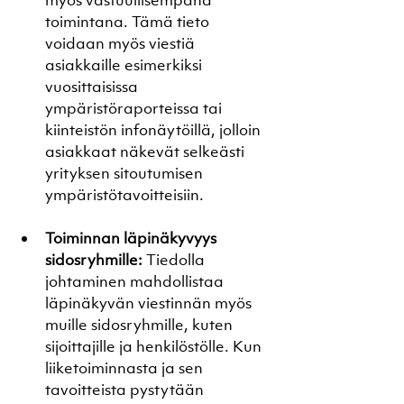
myös vastuullisempana 
toimintana. Tämä tieto 
voidaan myös viestiä 
asiakkaille esimerkiksi 
vuosittaisissa 
ympäristöraporteissa tai 
kiinteistön infonäytöillä, jolloin 
asiakkaat näkevät selkeästi 
yrityksen sitoutumisen 
ympäristötavoitteisiin.
Toiminnan läpinäkyvyys 
sidosryhmille:
 Tiedolla 
johtaminen mahdollistaa 
läpinäkyvän viestinnän myös 
muille sidosryhmille, kuten 
sijoittajille ja henkilöstölle. Kun 
liiketoiminnasta ja sen 
tavoitteista pystytään 