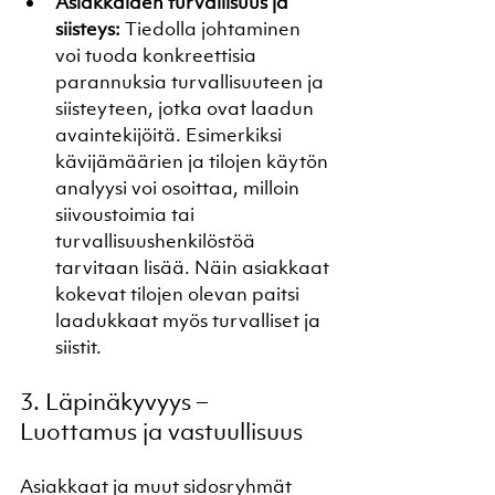
Asiakkaiden turvallisuus ja 
siisteys:
 Tiedolla johtaminen 
voi tuoda konkreettisia 
parannuksia turvallisuuteen ja 
siisteyteen, jotka ovat laadun 
avaintekijöitä. Esimerkiksi 
kävijämäärien ja tilojen käytön 
analyysi voi osoittaa, milloin 
siivoustoimia tai 
turvallisuushenkilöstöä 
tarvitaan lisää. Näin asiakkaat 
kokevat tilojen olevan paitsi 
laadukkaat myös turvalliset ja 
siistit.
3. Läpinäkyvyys – 
Luottamus ja vastuullisuus
Asiakkaat ja muut sidosryhmät 