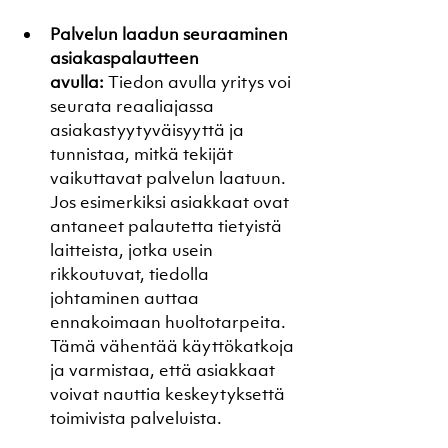
Palvelun laadun seuraaminen 
asiakaspalautteen 
avulla:
 Tiedon avulla yritys voi 
seurata reaaliajassa 
asiakastyytyväisyyttä ja 
tunnistaa, mitkä tekijät 
vaikuttavat palvelun laatuun. 
Jos esimerkiksi asiakkaat ovat 
antaneet palautetta tietyistä 
laitteista, jotka usein 
rikkoutuvat, tiedolla 
johtaminen auttaa 
ennakoimaan huoltotarpeita. 
Tämä vähentää käyttökatkoja 
ja varmistaa, että asiakkaat 
voivat nauttia keskeytyksettä 
toimivista palveluista.