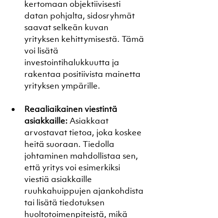
kertomaan objektiivisesti 
datan pohjalta, sidosryhmät 
saavat selkeän kuvan 
yrityksen kehittymisestä. Tämä 
voi lisätä 
investointihalukkuutta ja 
rakentaa positiivista mainetta 
yrityksen ympärille.
Reaaliaikainen viestintä 
asiakkaille:
 Asiakkaat 
arvostavat tietoa, joka koskee 
heitä suoraan. Tiedolla 
johtaminen mahdollistaa sen, 
että yritys voi esimerkiksi 
viestiä asiakkaille 
ruuhkahuippujen ajankohdista 
tai lisätä tiedotuksen 
huoltotoimenpiteistä, mikä 