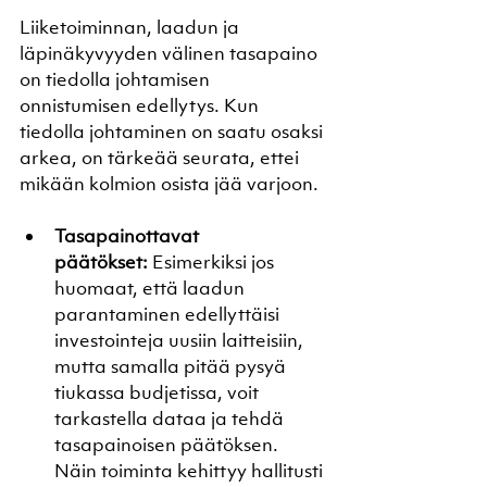
Liiketoiminnan, laadun ja 
läpinäkyvyyden välinen tasapaino 
on tiedolla johtamisen 
onnistumisen edellytys. Kun 
tiedolla johtaminen on saatu osaksi 
arkea, on tärkeää seurata, ettei 
mikään kolmion osista jää varjoon.
Tasapainottavat 
päätökset:
 Esimerkiksi jos 
huomaat, että laadun 
parantaminen edellyttäisi 
investointeja uusiin laitteisiin, 
mutta samalla pitää pysyä 
tiukassa budjetissa, voit 
tarkastella dataa ja tehdä 
tasapainoisen päätöksen. 
Näin toiminta kehittyy hallitusti 