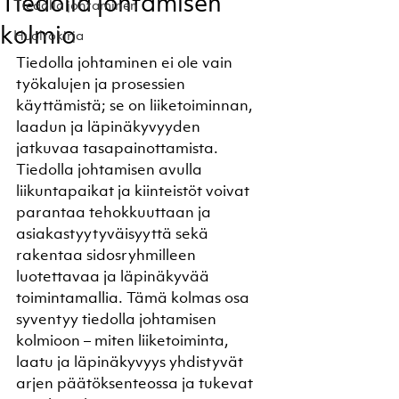
Tiedolla johtamisen
Tiedolla johtaminen
kolmio
Huoltokirja
Tiedolla johtaminen ei ole vain 
työkalujen ja prosessien 
käyttämistä; se on liiketoiminnan, 
laadun ja läpinäkyvyyden 
jatkuvaa tasapainottamista. 
Tiedolla johtamisen avulla 
liikuntapaikat ja kiinteistöt voivat 
parantaa tehokkuuttaan ja 
asiakastyytyväisyyttä sekä 
rakentaa sidosryhmilleen 
luotettavaa ja läpinäkyvää 
toimintamallia. Tämä kolmas osa 
syventyy tiedolla johtamisen 
kolmioon – miten liiketoiminta, 
laatu ja läpinäkyvyys yhdistyvät 
arjen päätöksenteossa ja tukevat 