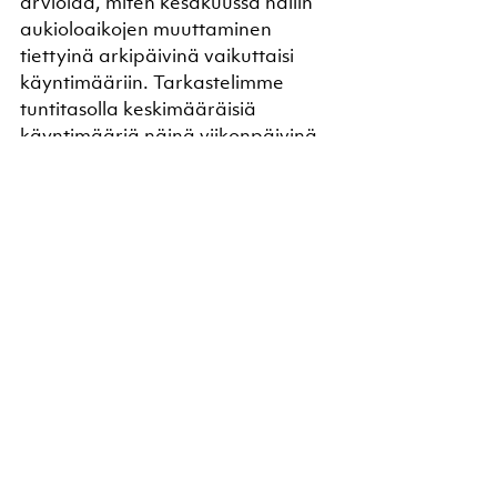
arvioida, miten kesäkuussa hallin 
aukioloaikojen muuttaminen 
tiettyinä arkipäivinä vaikuttaisi 
käyntimääriin. Tarkastelimme 
tuntitasolla keskimääräisiä 
käyntimääriä näinä viikonpäivinä 
edellisen kesäkuun leimauksista. 
Saimme datasta vastauksia siihen, 
kuinka paljon aamun ensimmäisinä 
ja illan viimeisinä tunteina hallissa 
kävi ihmisiä, ja keitä nämä kävijät 
olivat – aikuisia, lapsia, eläkeläisiä, 
kertalipulla sisään tulleita, 
sarjakorttilaisia, kausikorttilaisia ja 
niin edelleen. Laskimme, miten 
aukioloajan muuttaminen 
todennäköisesti vaikuttaisi tuon 
yksittäisen kuukauden 
käyntimäärään, ja millaisiin 