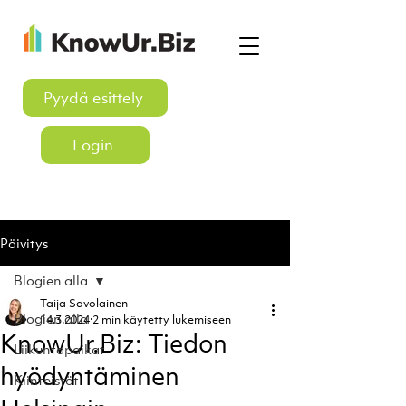
Pyydä esittely
Login
Päivitys
Blogien alla
Taija Savolainen
Blogien alla
14.3.2024
2 min käytetty lukemiseen
KnowUr.Biz: Tiedon
Liikuntapaikat
hyödyntäminen
Kiinteistöt