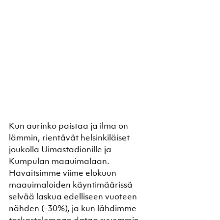
Kun aurinko paistaa ja ilma on 
lämmin, rientävät helsinkiläiset 
joukolla Uimastadionille ja 
Kumpulan maauimalaan. 
Havaitsimme viime elokuun 
maauimaloiden käyntimäärissä 
selvää laskua edelliseen vuoteen 
nähden (-30%), ja kun lähdimme 