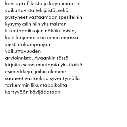
kävijäprofiileista ja käyntimääriin 
vaikuttavista tekijöistä, sekä 
pystyneet vastaamaan spesifeihin 
kysymyksiin niin yksittäisten 
liikuntapaikkojen näkökulmista, 
kuin laajemminkin muun muassa 
viestintäkampanjan 
vaikuttavuuden 
arvioinnista. Avaankin tässä 
kirjoituksessa muutamia yksittäisiä 
esimerkkejä, joihin olemme 
saaneet vastauksia syventymällä 
tarkemmin liikuntapaikoilta 
kertyvään kävijädataan.  