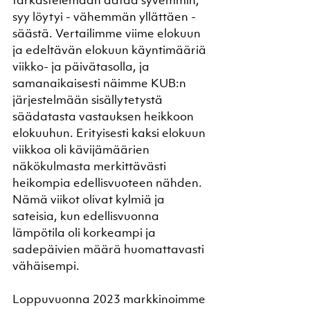
tarkastelemaan dataa syvemmin, 
syy löytyi - vähemmän yllättäen - 
säästä. Vertailimme viime elokuun 
ja edeltävän elokuun käyntimääriä 
viikko- ja päivätasolla, ja 
samanaikaisesti näimme KUB:n 
järjestelmään sisällytetystä 
säädatasta vastauksen heikkoon 
elokuuhun. Erityisesti kaksi elokuun 
viikkoa oli kävijämäärien 
näkökulmasta merkittävästi 
heikompia edellisvuoteen nähden. 
Nämä viikot olivat kylmiä ja 
sateisia, kun edellisvuonna 
lämpötila oli korkeampi ja 
sadepäivien määrä huomattavasti 
vähäisempi. 
Loppuvuonna 2023 markkinoimme 