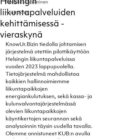
Helsingin
Tiedolla johtaminen
liikuntapalveluiden
Huoltokirja
kehittämisessä -
vieraskynä
KnowUr.Bizin tiedolla johtamisen 
järjestelmä otettiin pilottikäyttöön 
Helsingin liikuntapalveluissa 
vuoden 2023 loppupuolella. 
Tietojärjestelmä mahdollistaa 
kaikkien hallinnoimiemme 
liikuntapaikkojen 
energiankulutuksen, sekä kassa- ja 
kulunvalvontajärjestelmässä 
olevien liikuntapaikkojen 
käyntikertojen seurannan sekä 
analysoinnin täysin uudella tavalla. 
Olemme onnistuneet KUB:n avulla 