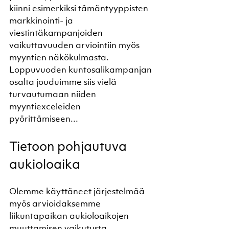
kiinni esimerkiksi tämäntyyppisten 
markkinointi- ja 
viestintäkampanjoiden 
vaikuttavuuden arviointiin myös 
myyntien näkökulmasta. 
Loppuvuoden kuntosalikampanjan 
osalta jouduimme siis vielä 
turvautumaan niiden 
myyntiexceleiden 
pyörittämiseen...  
Tietoon pohjautuva 
aukioloaika
Olemme käyttäneet järjestelmää 
myös arvioidaksemme 
liikuntapaikan aukioloaikojen 
muuttamisen vaikutusta 