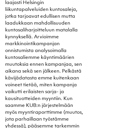
laajasti Helsingin 
liikuntapalveluiden kuntosaleja, 
jotka tarjoavat edullisen mutta 
laadukkaan mahdollisuuden 
kuntosaliharjoitteluun matalalla 
kynnyksellä. Arvioimme 
markkinointikampanjan 
onnistumista analysoimalla 
kuntosaliemme käyntimäärien 
muutoksia ennen kampanjaa, sen 
aikana sekä sen jälkeen. Pelkästä 
kävijädatasta emme kuitenkaan 
voineet tietää, miten kampanja 
vaikutti erilaisten sarja- ja 
kausituotteiden myyntiin. Kun 
saamme KUB:n järjestelmään 
myös myyntiraporttimme (muutos, 
jota parhaillaan työstämme 
yhdessä), pääsemme tarkemmin 