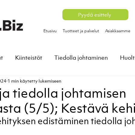
Pyydä esittely
Etusivu
Tuotteet ja palvelut
Asiakkaamme
at
Kiinteistöt
Tiedolla johtaminen
Huolt
024
1 min käytetty lukemiseen
ja tiedolla johtamisen
ta (5/5); Kestävä kehi
hityksen edistäminen tiedolla jo