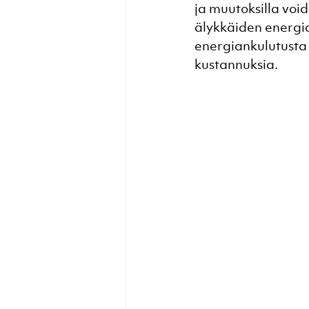
ja muutoksilla void
älykkäiden energia
energiankulutusta 
kustannuksia.