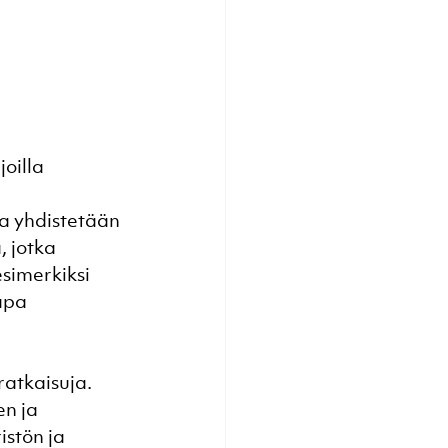
oilla 
ja yhdistetään 
 jotka 
simerkiksi 
apa 
ratkaisuja. 
n ja 
istön ja 