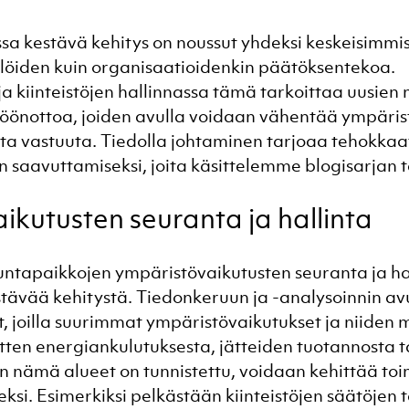
a kestävä kehitys on noussut yhdeksi keskeisimmis
silöiden kuin organisaatioidenkin päätöksentekoa. 
ja kiinteistöjen hallinnassa tämä tarkoittaa uusien
töönottoa, joiden avulla voidaan vähentää ympäris
ista vastuuta. Tiedolla johtaminen tarjoaa tehokkaat
n saavuttamiseksi, joita käsittelemme blogisarjan t
ikutusten seuranta ja hallinta
ikuntapaikkojen ympäristövaikutusten seuranta ja ha
tävää kehitystä. Tiedonkeruun ja -analysoinnin av
t, joilla suurimmat ympäristövaikutukset ja niiden 
sitten energiankulutuksesta, jätteiden tuotannosta ta
 nämä alueet on tunnistettu, voidaan kehittää toi
si. Esimerkiksi pelkästään kiinteistöjen säätöjen ta