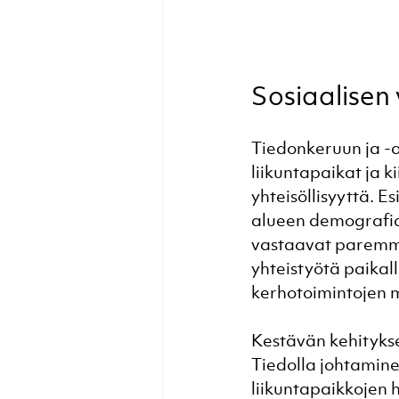
Sosiaalisen
Tiedonkeruun ja -a
liikuntapaikat ja ki
yhteisöllisyyttä. E
alueen demografia 
vastaavat paremmin
yhteistyötä paikal
kerhotoimintojen 
Kestävän kehityksen
Tiedolla johtamine
liikuntapaikkojen h