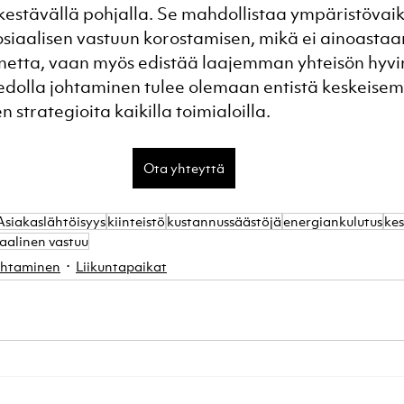
kestävällä pohjalla. Se mahdollistaa ympäristövaik
siaalisen vastuun korostamisen, mikä ei ainoasta
etta, vaan myös edistää laajemman yhteisön hyvin
edolla johtaminen tulee olemaan entistä keskeisem
 strategioita kaikilla toimialoilla.
Ota yhteyttä
Asiakaslähtöisyys
kiinteistö
kustannussäästöjä
energiankulutus
kes
iaalinen vastuu
johtaminen
Liikuntapaikat