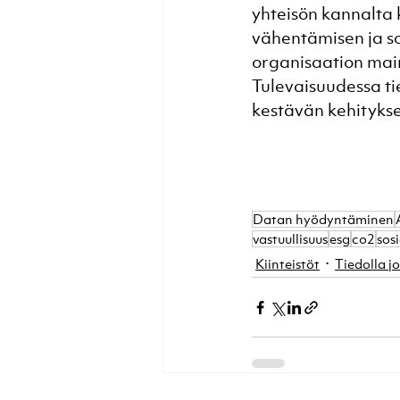
yhteisön kannalta 
vähentämisen ja so
organisaation main
Tulevaisuudessa ti
kestävän kehityksen
Datan hyödyntäminen
vastuullisuus
esg
co2
sos
Kiinteistöt
Tiedolla 