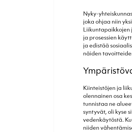
Nyky-yhteiskunnass
joka ohjaa niin yk
Liikuntapaikkojen 
ja prosessien käyt
ja edistää sosiaal
näiden tavoitteide
Ympäristöva
Kiinteistöjen ja li
olennainen osa kes
tunnistaa ne aluee
syntyvät, oli kyse 
vedenkäytöstä. Kun
niiden vähentämisek