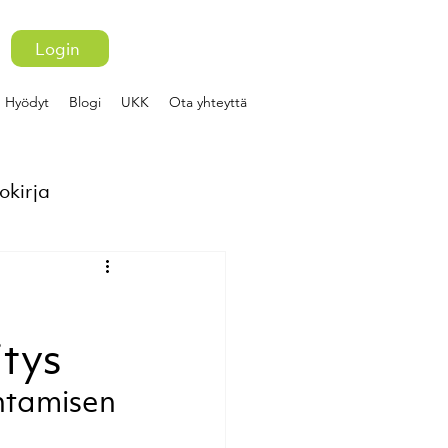
Login
Hyödyt
Blogi
UKK
Ota yhteyttä
okirja
tys
htamisen 