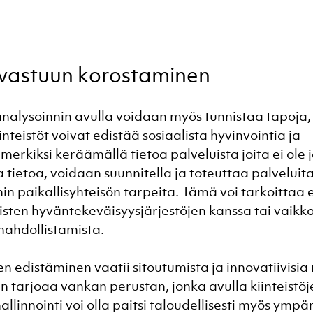
 vastuun korostaminen
nalysoinnin avulla voidaan myös tunnistaa tapoja, j
inteistöt voivat edistää sosiaalista hyvinvointia ja 
simerkiksi keräämällä tietoa palveluista joita ei ole 
tietoa, voidaan suunnitella ja toteuttaa palveluita,
 paikallisyhteisön tarpeita. Tämä voi tarkoittaa e
listen hyväntekeväisyysjärjestöjen kanssa tai vaikk
mahdollistamista.
 edistäminen vaatii sitoutumista ja innovatiivisia 
n tarjoaa vankan perustan, jonka avulla kiinteistöje
allinnointi voi olla paitsi taloudellisesti myös ympär