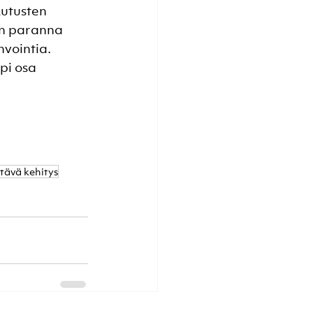
utusten 
an paranna 
vointia. 
pi osa 
tävä kehitys