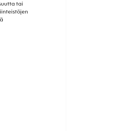
uutta tai 
inteistöjen 
ä 