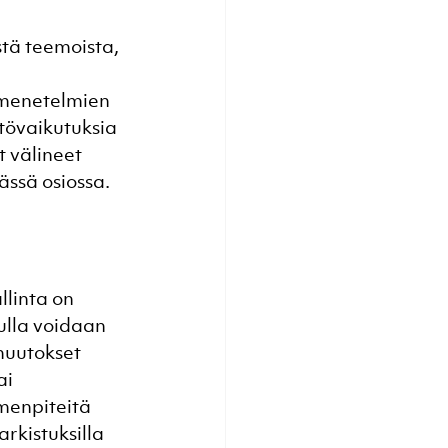
tä teemoista, 
 menetelmien 
tövaikutuksia 
 välineet 
ässä osiossa.
llinta on 
ulla voidaan 
muutokset 
i 
menpiteitä 
rkistuksilla 