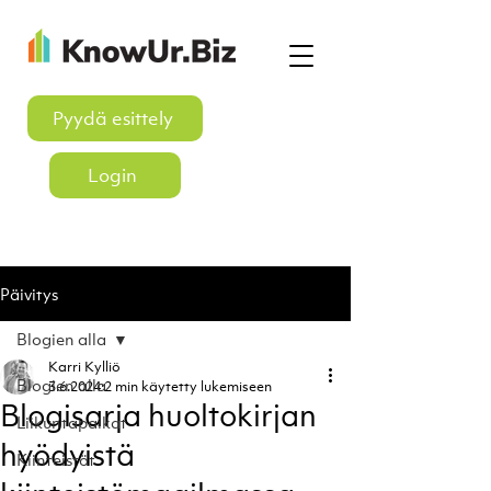
Pyydä esittely
Login
Päivitys
Blogien alla
Karri Kylliö
Blogien alla
3.6.2024
2 min käytetty lukemiseen
Blogisarja huoltokirjan
Liikuntapaikat
hyödyistä
Kiinteistöt