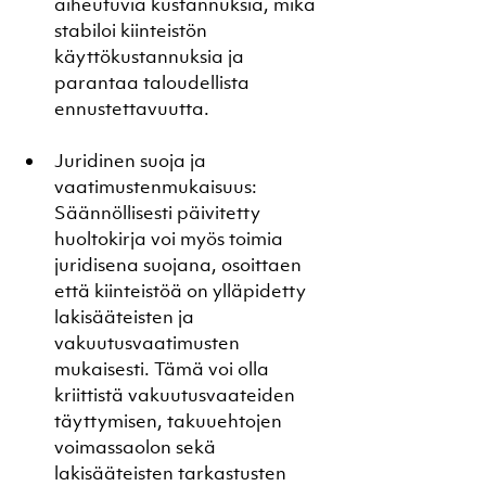
aiheutuvia kustannuksia, mikä 
stabiloi kiinteistön 
käyttökustannuksia ja 
parantaa taloudellista 
ennustettavuutta.
Juridinen suoja ja 
vaatimustenmukaisuus: 
Säännöllisesti päivitetty 
huoltokirja voi myös toimia 
juridisena suojana, osoittaen 
että kiinteistöä on ylläpidetty 
lakisääteisten ja 
vakuutusvaatimusten 
mukaisesti. Tämä voi olla 
kriittistä vakuutusvaateiden 
täyttymisen, takuuehtojen 
voimassaolon sekä 
lakisääteisten tarkastusten 