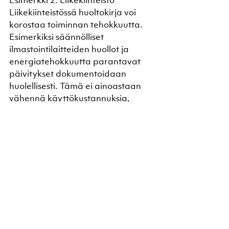
Esimerkki 2: Liikekiinteistö
Liikekiinteistössä huoltokirja voi 
korostaa toiminnan tehokkuutta. 
Esimerkiksi säännölliset 
ilmastointilaitteiden huollot ja 
energiatehokkuutta parantavat 
päivitykset dokumentoidaan 
huolellisesti. Tämä ei ainoastaan 
vähennä käyttökustannuksia, 
vaan myös parantaa kiinteistön 
arvoa esittämällä sen 
ympäristötietoisena ja teknisesti 
edistyneenä.
Esimerkki 3: Sijoituskiinteistö
Sijoituskiinteistön huoltokirja, joka 
sisältää tiedot vuosittaisista 
tarkastuksista ja päivityksistä, voi 
vaikuttaa suoraan kiinteistön 