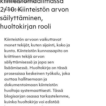
kiinteistömaailmassa
Tiedolla johtaminen
2/10: Kiinteistön arvon
Huoltokirja
säilyttäminen,
huoltokirjan rooli
Kiinteistön arvoon vaikuttavat 
monet tekijät, kuten sijainti, koko ja 
kunto. Kiinteistön kunnossapito on 
kriittinen tekijä arvon 
säilyttämisessä ja jopa sen 
lisäämisessä. Huoltokirja on tässä 
prosessissa keskeinen työkalu, joka 
auttaa hallitsemaan ja 
dokumentoimaan kiinteistön 
huoltoja systemaattisesti. Tässä 
blogisarjan osassa tarkastelemme, 
kuinka huoltokirja voi edistää 