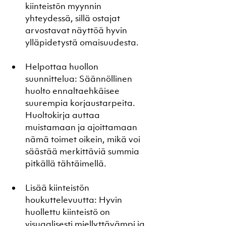
kiinteistön myynnin 
yhteydessä, sillä ostajat 
arvostavat näyttöä hyvin 
ylläpidetystä omaisuudesta.
Helpottaa huollon 
suunnittelua: Säännöllinen 
huolto ennaltaehkäisee 
suurempia korjaustarpeita. 
Huoltokirja auttaa 
muistamaan ja ajoittamaan 
nämä toimet oikein, mikä voi 
säästää merkittäviä summia 
pitkällä tähtäimellä.
Lisää kiinteistön 
houkuttelevuutta: Hyvin 
huollettu kiinteistö on 
visuaalisesti miellyttävämpi ja 