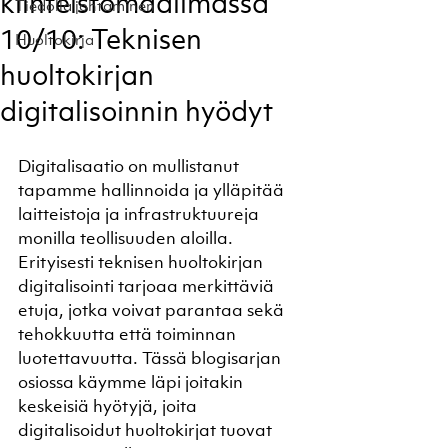
kiinteistömaailmassa
Tiedolla johtaminen
10/10: Teknisen
Huoltokirja
huoltokirjan
digitalisoinnin hyödyt
Digitalisaatio on mullistanut 
tapamme hallinnoida ja ylläpitää 
laitteistoja ja infrastruktuureja 
monilla teollisuuden aloilla. 
Erityisesti teknisen huoltokirjan 
digitalisointi tarjoaa merkittäviä 
etuja, jotka voivat parantaa sekä 
tehokkuutta että toiminnan 
luotettavuutta. Tässä blogisarjan 
osiossa käymme läpi joitakin 
keskeisiä hyötyjä, joita 
digitalisoidut huoltokirjat tuovat 