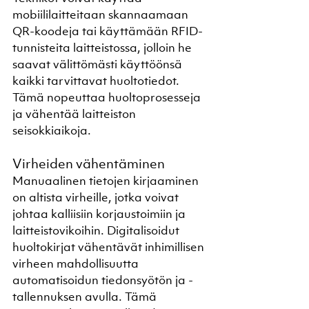
mobiililaitteitaan skannaamaan 
QR-koodeja tai käyttämään RFID-
tunnisteita laitteistossa, jolloin he 
saavat välittömästi käyttöönsä 
kaikki tarvittavat huoltotiedot. 
Tämä nopeuttaa huoltoprosesseja 
ja vähentää laitteiston 
seisokkiaikoja.
Virheiden vähentäminen
Manuaalinen tietojen kirjaaminen 
on altista virheille, jotka voivat 
johtaa kalliisiin korjaustoimiin ja 
laitteistovikoihin. Digitalisoidut 
huoltokirjat vähentävät inhimillisen 
virheen mahdollisuutta 
automatisoidun tiedonsyötön ja -
tallennuksen avulla. Tämä 