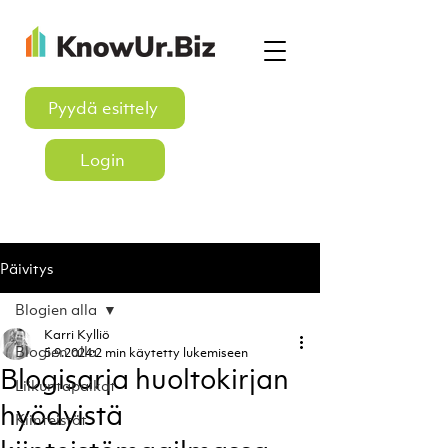
Pyydä esittely
Login
Päivitys
Blogien alla
Karri Kylliö
Blogien alla
5.9.2024
2 min käytetty lukemiseen
Blogisarja huoltokirjan
Liikuntapaikat
hyödyistä
Kiinteistöt