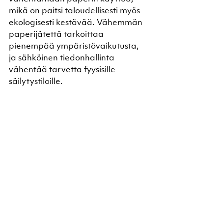
mikä on paitsi taloudellisesti myös 
ekologisesti kestävää. Vähemmän 
paperijätettä tarkoittaa 
pienempää ympäristövaikutusta, 
ja sähköinen tiedonhallinta 
vähentää tarvetta fyysisille 
säilytystiloille.
Teknisen huoltokirjan digitalisointi 
tarjoaa monia etuja, jotka voivat 
merkittävästi parantaa laitteiston 
hallintaa ja ylläpitoa. 
Reaaliaikainen tiedon päivitys ja 
saatavuus, tehokkuuden 
parantaminen, virheiden 
vähentäminen, parempi tiedon 
seuranta ja analysointi sekä 